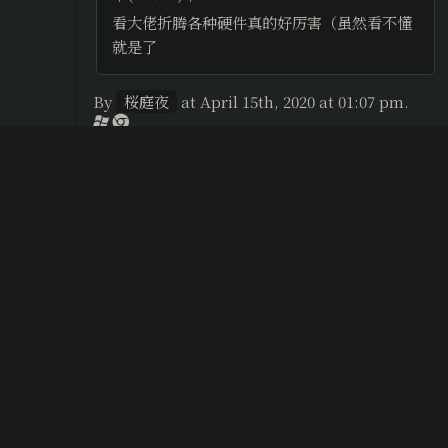
看大佬折腾各种硬件真的好厉害（虽然看不懂
就是了
By
桜庭夜
at April 15th, 2020 at 01:07 pm.
@桜庭夜
其实大约的确是鸽了∠( ᐛ 」∠)＿
纯属无聊时期折腾的最基础的破玩意...
——能显示疫情的吸尘器orz
By
FSpark
at April 19th, 2020 at 02:28 pm.
学到了，下次也用坏苹果来检验屏幕ˋ( °
▽、° )