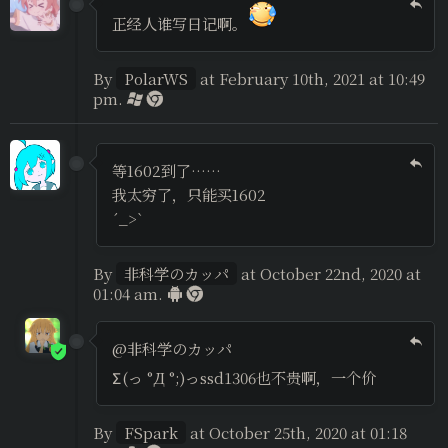
正经人谁写日记啊。
By
PolarWS
at February 10th, 2021 at 10:49
pm.
等1602到了……
我太穷了，只能买1602
´_>`
By
非科学のカッパ
at October 22nd, 2020 at
01:04 am.
@非科学のカッパ
Σ(っ °Д °;)っssd1306也不贵啊，一个价
By
FSpark
at October 25th, 2020 at 01:18