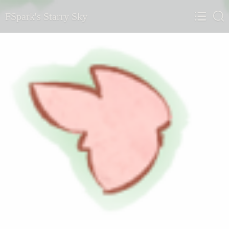
FSpark's Starry Sky