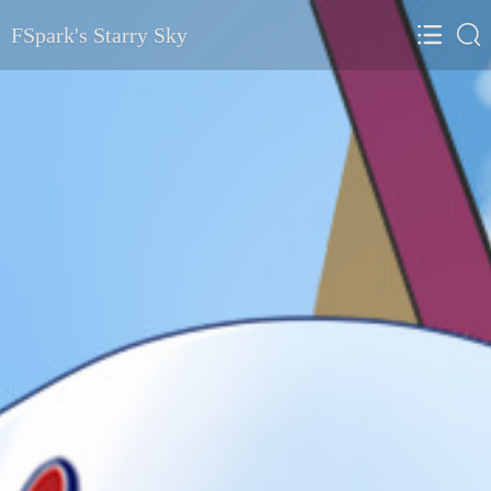
FSpark's Starry Sky