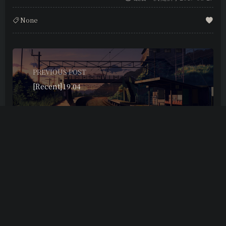
None
PREVIOUS POST
[Recent]19.04
NEXT POST
[Recent]19.Summer