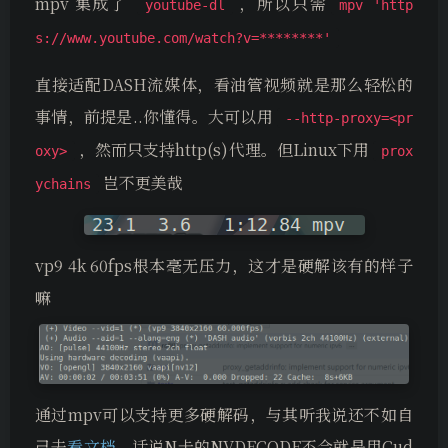
mpv 集成了
，所以只需
youtube-dl
mpv 'http
s://www.youtube.com/watch?v=********'
直接适配DASH流媒体，看油管视频就是那么轻松的
事情，前提是..你懂得。大可以用
--http-proxy=<pr
，然而只支持http(s)代理。但Linux下用
oxy>
prox
岂不更美哉
ychains
vp9 4k 60fps根本毫无压力，这才是硬解该有的样子
嘛
通过mpv可以支持更多硬解码，与其听我说还不如自
己去
看文档
。话说N卡的NVDECODE不会就是用Cud