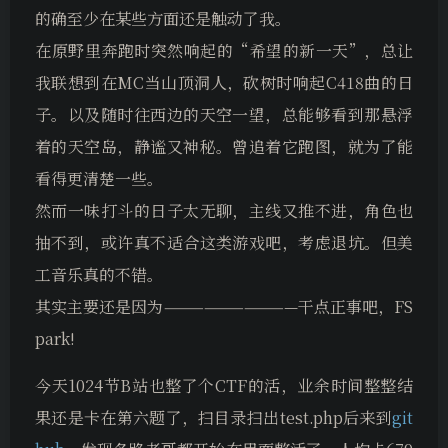
的确至少在某些方面还是触动了我。
在原野里奔跑时突然响起的“希望的新一天”，总让
我联想到在MC当山顶洞人，砍树时响起C418曲的日
子。以及随时往西边的天空一望，总能够看到那悬浮
着的天空岛，静谧又神秘。曾追着它跑图，就为了能
看得更清楚一些。
然而一味打斗的日子太无聊，主线又推不进，角色也
抽不到，或许真不适合这类游戏吧，考虑退坑。但美
工音乐真的不错。
其实主要还是因为——————————干点正事吧，FS
park!
今天1024节B站也整了个CTF的活，业余时间整整结
果还是卡在第六题了，扫目录扫出test.php后来到
git