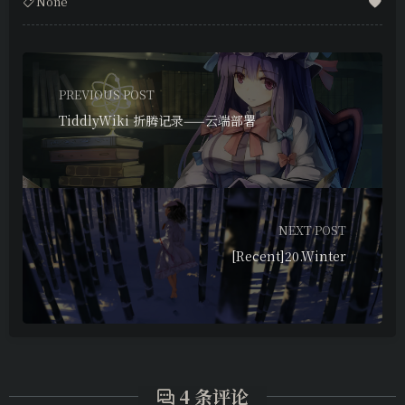
None
PREVIOUS POST
TiddlyWiki 折腾记录——云端部署
NEXT POST
[Recent]20.Winter
4 条评论