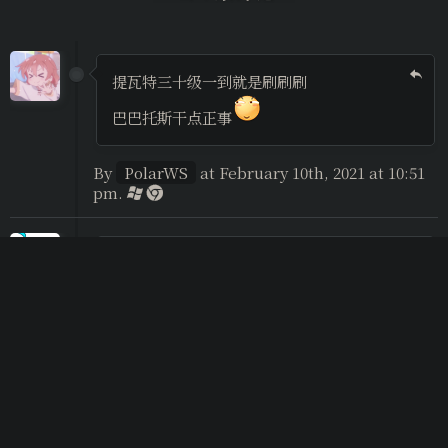
提瓦特三十级一到就是刷刷刷
巴巴托斯干点正事
By
PolarWS
at February 10th, 2021 at 10:51
pm.
☆ﾐ(o*･ω･)ﾉ
By
非科学のカッパ
at October 11th, 2020 at
04:11 am.
@非科学のカッパ
Σ(っ °Д °;)っ年纪轻轻更要早睡呀