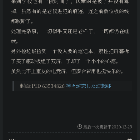
来到学校也有一段时间了，庆幸的是被子并没有霉
掉，虽然有的是老鼠进犯的痕迹，连之前数位板的线
都咬断了。
处理完杂事，一切似乎又还是老样子，一切都仍在继
续。
另外捡垃圾捡到一个没人要的笔记本，索性把屏幕拆
了买了驱动板组了双屏，了却了一个小小的心愿。
虽然比不上室友的电竞屏，但凑合着用也挺快乐的。
封面:PID 63534826
神々が恋した幻想郷
最后一次更新于2020-12-29